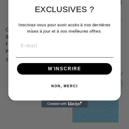
EXCLUSIVES ?
Inscrivez-vous pour avoir accès à nos dernières
Charmant Ballon Mylar
Baby Shark Ballon Mylar
mises à jour et à nos meilleures offres.
Baby Shark 35.5cm -
Orbz Clear - Décor de
Flottaison Longue Durée
fête parfait avec
Pour Fête Magique!
flottaison durable!
$3.49
$9.99
M’INSCRIRE
NON, MERCI