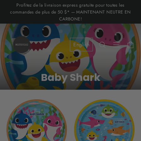
Passer
Profitez de la livraison express gratuite pour toutes les
au
commandes de plus de 50 $* — MAINTENANT NEUTRE EN
CARBONE!
contenu
Pa
Rechercher
Navigat
Baby Shark