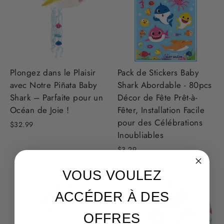
Plongez dans le Plaisir
Pack de Stickers Baby
avec Notre Piñata Baby
Shark Abordable - 80pcs
Shark – Parfaite pour un
Décor de Fête Prêt-à-
Océan de Joie !
Fêter, Installation Facile
pour des Célébrations
$32.99
Inoubliables
$3.29
VOUS VOULEZ
ACCÉDER À DES
OFFRES