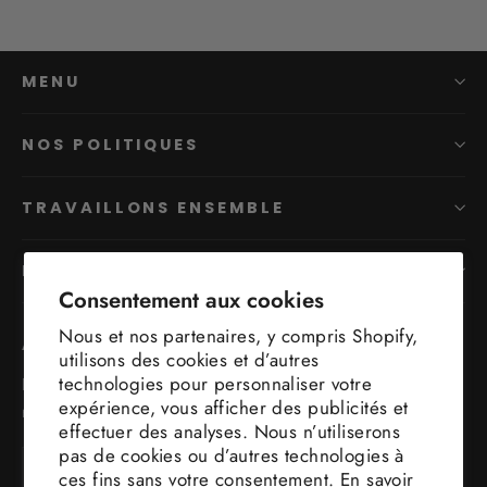
MENU
NOS POLITIQUES
TRAVAILLONS ENSEMBLE
NOUS JOINDRE
Consentement aux cookies
Nous et nos partenaires, y compris Shopify,
ABONNEZ-VOUS ET ÉCONOMISEZ
utilisons des cookies et d’autres
technologies pour personnaliser votre
Inscrivez-vous pour profiter de nos offres exclusives et
expérience, vous afficher des publicités et
restez informé de nos nouveaux produits.
effectuer des analyses. Nous n’utiliserons
pas de cookies ou d’autres technologies à
Inscrivez-
S'inscrire
S'inscrire
ces fins sans votre consentement. En savoir
vous